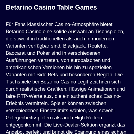
Betarino Casino Table Games
Für Fans klassischer Casino-Atmosphäre bietet
Betarino Casino eine solide Auswahl an Tischspielen,
die sowohl in traditionellen als auch in modernen
Varianten verfügbar sind. Blackjack, Roulette,
Baccarat und Poker sind in verschiedenen
Ausführungen vertreten, von europäischen und
amerikanischen Versionen bis hin zu speziellen
Varianten mit Side Bets und besonderen Regeln. Die
Tischspiele bei Betarino Casino Legit zeichnen sich
durch realistische Grafiken, flüssige Animationen und
faire RTP-Werte aus, die ein authentisches Casino-
Erlebnis vermitteln. Spieler können zwischen
verschiedenen Einsatzlimits wählen, was sowohl
Gelegenheitsspielern als auch High Rollern
entgegenkommt. Die Live-Dealer-Sektion ergänzt das
Angebot perfekt und bringt die Spannung eines echten