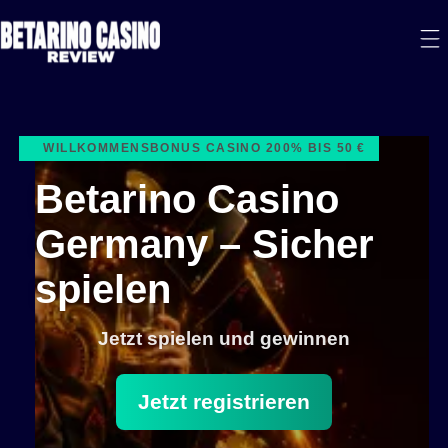
WILLKOMMENSBONUS CASINO 200% BIS 50 €
Betarino Casino
Germany – Sicher
spielen
Jetzt spielen und gewinnen
Jetzt registrieren