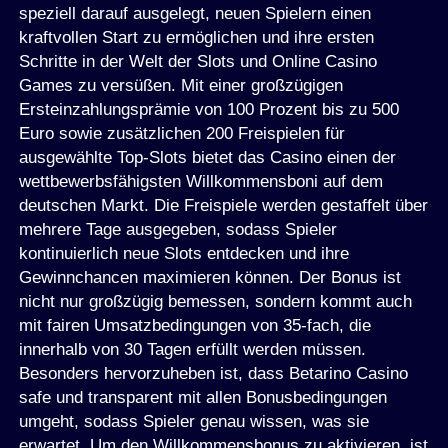
speziell darauf ausgelegt, neuen Spielern einen
kraftvollen Start zu ermöglichen und ihre ersten
Schritte in der Welt der Slots und Online Casino
Games zu versüßen. Mit einer großzügigen
Ersteinzahlungsprämie von 100 Prozent bis zu 500
Euro sowie zusätzlichen 200 Freispielen für
ausgewählte Top-Slots bietet das Casino einen der
wettbewerbsfähigsten Willkommensboni auf dem
deutschen Markt. Die Freispiele werden gestaffelt über
mehrere Tage ausgegeben, sodass Spieler
kontinuierlich neue Slots entdecken und ihre
Gewinnchancen maximieren können. Der Bonus ist
nicht nur großzügig bemessen, sondern kommt auch
mit fairen Umsatzbedingungen von 35-fach, die
innerhalb von 30 Tagen erfüllt werden müssen.
Besonders hervorzuheben ist, dass Betarino Casino
safe und transparent mit allen Bonusbedingungen
umgeht, sodass Spieler genau wissen, was sie
erwartet. Um den Willkommensbonus zu aktivieren, ist