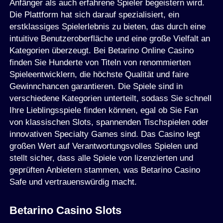
Anfänger als auch erfahrene Spieler begeistern wird.
Die Plattform hat sich darauf spezialisiert, ein
erstklassiges Spielerlebnis zu bieten, das durch eine
intuitive Benutzeroberfläche und eine große Vielfalt an
Kategorien überzeugt. Bei Betarino Online Casino
finden Sie Hunderte von Titeln von renommierten
Spieleentwicklern, die höchste Qualität und faire
Gewinnchancen garantieren. Die Spiele sind in
verschiedene Kategorien unterteilt, sodass Sie schnell
Ihre Lieblingsspiele finden können, egal ob Sie Fan
von klassischen Slots, spannenden Tischspielen oder
innovativen Specialty Games sind. Das Casino legt
großen Wert auf Verantwortungsvolles Spielen und
stellt sicher, dass alle Spiele von lizenzierten und
geprüften Anbietern stammen, was Betarino Casino
Safe und vertrauenswürdig macht.
Betarino Casino Slots