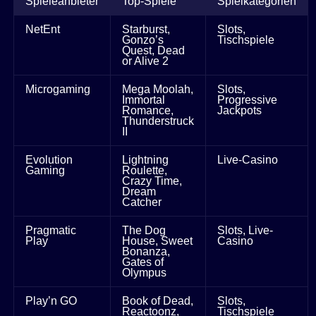
Spieleanbieter
Top-Spiele
Spielkategorien
NetEnt
Starburst,
Slots,
Gonzo’s
Tischspiele
Quest, Dead
or Alive 2
Microgaming
Mega Moolah,
Slots,
Immortal
Progressive
Romance,
Jackpots
Thunderstruck
II
Evolution
Lightning
Live-Casino
Gaming
Roulette,
Crazy Time,
Dream
Catcher
Pragmatic
The Dog
Slots, Live-
Play
House, Sweet
Casino
Bonanza,
Gates of
Olympus
Play’n GO
Book of Dead,
Slots,
Reactoonz,
Tischspiele