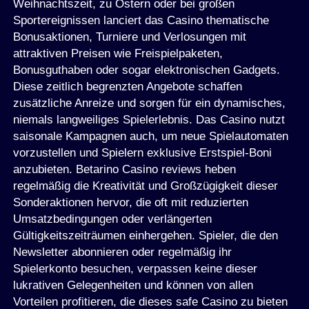
Weihnachtszeit, zu Ostern oder bei großen
Sportereignissen lanciert das Casino thematische
Bonusaktionen, Turniere und Verlosungen mit
attraktiven Preisen wie Freispielpaketen,
Bonusguthaben oder sogar elektronischen Gadgets.
Diese zeitlich begrenzten Angebote schaffen
zusätzliche Anreize und sorgen für ein dynamisches,
niemals langweiliges Spielerlebnis. Das Casino nutzt
saisonale Kampagnen auch, um neue Spielautomaten
vorzustellen und Spielern exklusive Erstspiel-Boni
anzubieten. Betarino Casino reviews heben
regelmäßig die Kreativität und Großzügigkeit dieser
Sonderaktionen hervor, die oft mit reduzierten
Umsatzbedingungen oder verlängerten
Gültigkeitszeiträumen einhergehen. Spieler, die den
Newsletter abonnieren oder regelmäßig ihr
Spielerkonto besuchen, verpassen keine dieser
lukrativen Gelegenheiten und können von allen
Vorteilen profitieren, die dieses safe Casino zu bieten