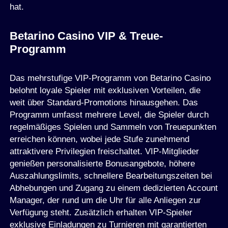
hat.
Betarino Casino VIP & Treue-
Programm
Das mehrstufige VIP-Programm von Betarino Casino
belohnt loyale Spieler mit exklusiven Vorteilen, die
weit über Standard-Promotions hinausgehen. Das
Programm umfasst mehrere Level, die Spieler durch
regelmäßiges Spielen und Sammeln von Treuepunkten
erreichen können, wobei jede Stufe zunehmend
attraktivere Privilegien freischaltet. VIP-Mitglieder
genießen personalisierte Bonusangebote, höhere
Auszahlungslimits, schnellere Bearbeitungszeiten bei
Abhebungen und Zugang zu einem dedizierten Account
Manager, der rund um die Uhr für alle Anliegen zur
Verfügung steht. Zusätzlich erhalten VIP-Spieler
exklusive Einladungen zu Turnieren mit garantierten