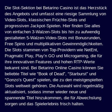
Die Slot-Sektion bei Betarino Casino ist das Herzstück
des Angebots und umfasst eine riesige Sammlung von
Video-Slots, klassischen Früchte-Slots und
progressiven Jackpot-Spielen. Hier finden Sie alles
von einfachen 3-Walzen-Slots bis hin zu aufwendig
gestalteten 5-Walzen-Video-Slots mit Bonusrunden,
Free Spins und multiplikativen Gewinnmöglichkeiten.
Die Slots stammen von Top-Providern wie NetEnt,
Pragmatic Play, Play’n GO und Microgaming, die für
ihre innovativen Features und hohen RTP-Werte
bekannt sind. Bei Betarino Online Casino können Sie
beliebte Titel wie “Book of Dead”, “Starburst” und
“Gonzo’s Quest” spielen, die zu den meistgespielten
Slots weltweit gehören. Die Auswahl wird regelmäßig
aktualisiert, sodass immer wieder neue und
spannende Titel hinzukommen, die für Abwechslung
sorgen und das Spielerlebnis frisch halten.