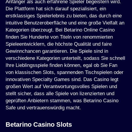
Anfänger als auch erfahrene Spieler begeistern wird.
Die Plattform hat sich darauf spezialisiert, ein
erstklassiges Spielerlebnis zu bieten, das durch eine
intuitive Benutzeroberfläche und eine große Vielfalt an
Kategorien überzeugt. Bei Betarino Online Casino
finden Sie Hunderte von Titeln von renommierten
Spieleentwicklern, die höchste Qualität und faire
Gewinnchancen garantieren. Die Spiele sind in
verschiedene Kategorien unterteilt, sodass Sie schnell
Ihre Lieblingsspiele finden können, egal ob Sie Fan
von klassischen Slots, spannenden Tischspielen oder
innovativen Specialty Games sind. Das Casino legt
großen Wert auf Verantwortungsvolles Spielen und
stellt sicher, dass alle Spiele von lizenzierten und
geprüften Anbietern stammen, was Betarino Casino
Safe und vertrauenswürdig macht.
Betarino Casino Slots