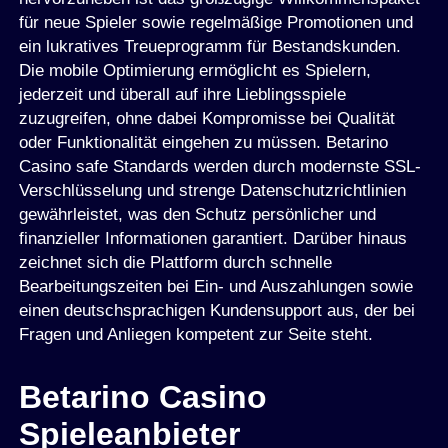
für neue Spieler sowie regelmäßige Promotionen und
ein lukratives Treueprogramm für Bestandskunden.
Die mobile Optimierung ermöglicht es Spielern,
jederzeit und überall auf ihre Lieblingsspiele
zuzugreifen, ohne dabei Kompromisse bei Qualität
oder Funktionalität eingehen zu müssen. Betarino
Casino safe Standards werden durch modernste SSL-
Verschlüsselung und strenge Datenschutzrichtlinien
gewährleistet, was den Schutz persönlicher und
finanzieller Informationen garantiert. Darüber hinaus
zeichnet sich die Plattform durch schnelle
Bearbeitungszeiten bei Ein- und Auszahlungen sowie
einen deutschsprachigen Kundensupport aus, der bei
Fragen und Anliegen kompetent zur Seite steht.
Betarino Casino
Spieleanbieter