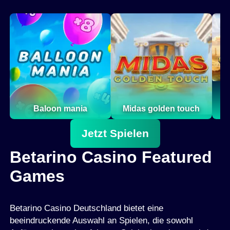
Play now
Play now
Baloon mania
Midas golden touch
Jetzt Spielen
Betarino Casino Featured
Games
Betarino Casino Deutschland bietet eine
beeindruckende Auswahl an Spielen, die sowohl